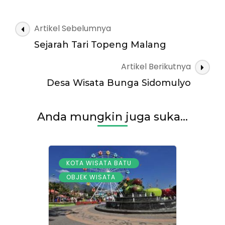
Singha
Merjosari
Navigasi
Artikel Sebelumnya
Artikel
Sejarah Tari Topeng Malang
Artikel Berikutnya
Desa Wisata Bunga Sidomulyo
Anda mungkin juga suka...
,
KOTA WISATA BATU
OBJEK WISATA