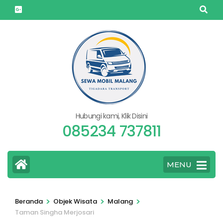
Lompat
ke
konten
(Tekan
Enter)
Hubungi kami, Klik Disini
085234 737811
MENU
>
>
>
Beranda
Objek Wisata
Malang
Taman Singha Merjosari