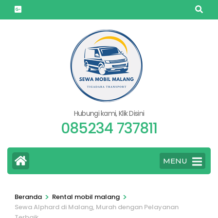
Lompat
ke
konten
(Tekan
Enter)
Hubungi kami, Klik Disini
085234 737811
MENU
>
>
Beranda
Rental mobil malang
Sewa Alphard di Malang, Murah dengan Pelayanan
Terbaik