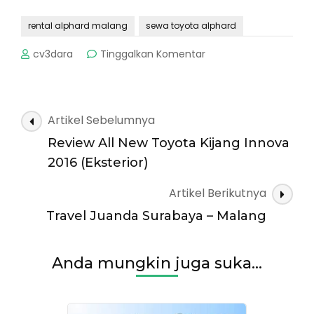
rental alphard malang
sewa toyota alphard
pada
cv3dara
Tinggalkan Komentar
Sewa
Alphard
di
Malang,
Navigasi
Artikel Sebelumnya
Murah
Artikel
dengan
Review All New Toyota Kijang Innova
Pelayanan
2016 (Eksterior)
Terbaik
Artikel Berikutnya
Travel Juanda Surabaya – Malang
Anda mungkin juga suka...