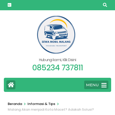
Lompat
ke
konten
(Tekan
Enter)
Hubungi kami, Klik Disini
085234 737811
MENU
>
>
Beranda
Informasi & Tips
Malang Akan menjadi Kota Macet? Adakah Solusi?