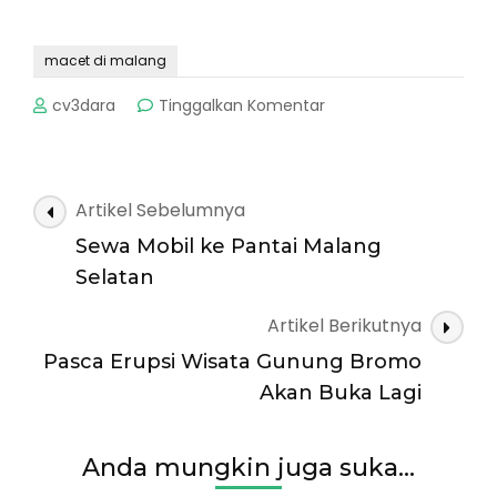
macet di malang
pada
cv3dara
Tinggalkan Komentar
Malang
Akan
menjadi
Kota
Navigasi
Artikel Sebelumnya
Macet?
Artikel
Adakah
Sewa Mobil ke Pantai Malang
Solusi?
Selatan
Artikel Berikutnya
Pasca Erupsi Wisata Gunung Bromo
Akan Buka Lagi
Anda mungkin juga suka...