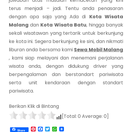
jawaban atas masalah kemacetan yang kini
terus menjadi – jadi. Tentu anda penasaran
dengan apa saja yang Ada di
Kota Wisata
Malang
dan
Kota Wisata Batu
, hingga banyak
sekali wisatawan yang tertarik untuk berkunjung
ke kota ini. Segera berkunjung ke sini, dan nikmati
liburan anda bersama kami
Sewa Mobil Malang
, kami siap melayani dan menemani perjalanan
wisata anda, dengan didukung driver yang
berpengalaman dan berstandart pariwisata
serta unit kendaraan dengan standart
pariwisata.
Berikan Klik di Bintang
[Total:
0
Average:
0
]
Pinterest
Facebook
Twitter
WhatsApp
Share