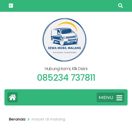
Lompat
ke
konten
(Tekan
Enter)
Hubungi kami, Klik Disini
085234 737811
MENU
>
Beranda
macet di malang