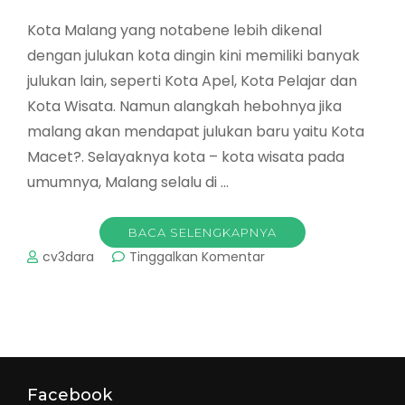
Kota Malang yang notabene lebih dikenal
dengan julukan kota dingin kini memiliki banyak
julukan lain, seperti Kota Apel, Kota Pelajar dan
Kota Wisata. Namun alangkah hebohnya jika
malang akan mendapat julukan baru yaitu Kota
Macet?. Selayaknya kota – kota wisata pada
umumnya, Malang selalu di …
BACA SELENGKAPNYA
pada
cv3dara
Tinggalkan Komentar
Malang
Akan
menjadi
Kota
Macet?
Adakah
Solusi?
Facebook