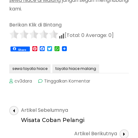
sewa hiace di Malang
jangan segan menghubungi
kami.
Berikan Klik di Bintang
[Total:
0
Average:
0
]
Pinterest
Facebook
Twitter
WhatsApp
Share
sewa toyota hiace
toyota hiace malang
pada
cv3dara
Tinggalkan Komentar
Toyota
Hiace
Indonesia
Navigasi
Artikel Sebelumnya
Artikel
Wisata Coban Pelangi
Artikel Berikutnya