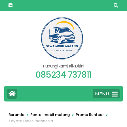
Lompat
ke
konten
(Tekan
Enter)
Hubungi kami, Klik Disini
085234 737811
MENU
>
>
>
Beranda
Rental mobil malang
Promo Rentcar
Toyota Hiace Indonesia