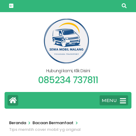
Lompat
ke
konten
(Tekan
Enter)
Hubungi kami, Klik Disini
085234 737811
MENU
>
>
Beranda
Bacaan Bermanfaat
Tips memilih cover mobil yg original