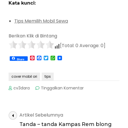
Kata kunci:
Tips Memilih Mobil Sewa
Berikan Klik di Bintang
[Total:
0
Average:
0
]
Pinterest
Facebook
Twitter
WhatsApp
Share
cover mobil ori
tips
pada
cv3dara
Tinggalkan Komentar
Tips
memilih
cover
mobil
Navigasi
Artikel Sebelumnya
yg
Artikel
original
Tanda – tanda Kampas Rem blong