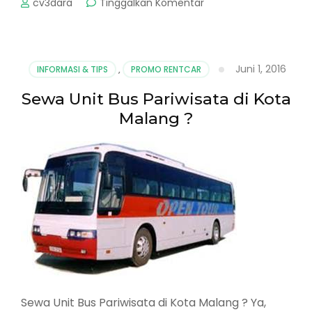
pada
cv3dara
Tinggalkan Komentar
Sewa
Elf
Malang
atau
Juni 1, 2016
INFORMASI & TIPS
,
PROMO RENTCAR
Bus
Pariwisata
Sewa Unit Bus Pariwisata di Kota
?
Malang ?
Sewa Unit Bus Pariwisata di Kota Malang ? Ya,