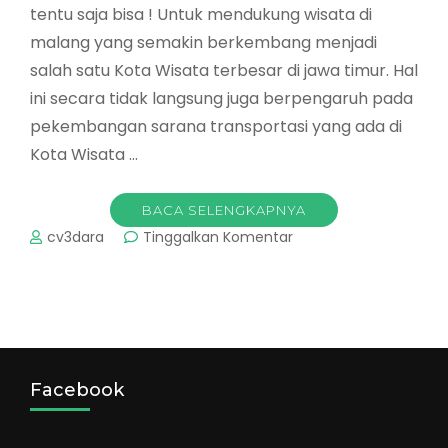
tentu saja bisa ! Untuk mendukung wisata di
malang yang semakin berkembang menjadi
salah satu Kota Wisata terbesar di jawa timur. Hal
ini secara tidak langsung juga berpengaruh pada
pekembangan sarana transportasi yang ada di
Kota Wisata …
BACA SELENGKAPNYA
pada
cv3dara
Tinggalkan Komentar
Sewa
Unit
Bus
Pariwisata
di
Kota
Malang
Facebook
?