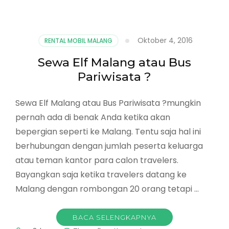
Sewa
Bus
Pariwisata
Malang
Oktober 4, 2016
RENTAL MOBIL MALANG
Harga
Bersahabat
Sewa Elf Malang atau Bus
dan
Pariwisata ?
Lengkap
Sewa Elf Malang atau Bus Pariwisata ?mungkin
pernah ada di benak Anda ketika akan
bepergian seperti ke Malang. Tentu saja hal ini
berhubungan dengan jumlah peserta keluarga
atau teman kantor para calon travelers.
Bayangkan saja ketika travelers datang ke
Malang dengan rombongan 20 orang tetapi …
BACA SELENGKAPNYA