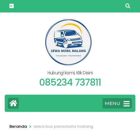
Lompat
ke
konten
(Tekan
Enter)
Hubungi kami, Klik Disini
085234 737811
MENU
>
Beranda
sewa bus pariwisata malang