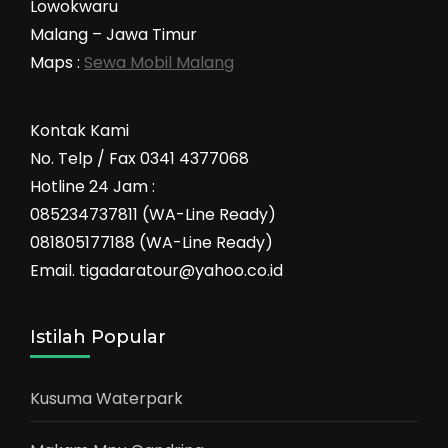
Lowokwaru
Malang – Jawa Timur
Maps :
Sewa Mobil Malang
Kontak Kami
No. Telp / Fax 0341 4377068
Hotline 24 Jam :
085234737811 (WA-Line Ready)
081805177188 (WA-Line Ready)
Email. tigadaratour@yahoo.co.id
Istilah Popular
Kusuma Waterpark