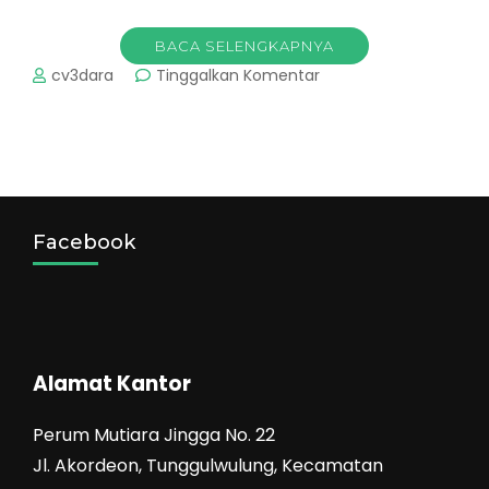
BACA SELENGKAPNYA
pada
cv3dara
Tinggalkan Komentar
Paket
Wisata
Banyuwangi
(Teluk
Ijo-
Pulau
Merah-
Facebook
Kawah
Ijen)
Alamat Kantor
Perum Mutiara Jingga No. 22
Jl. Akordeon, Tunggulwulung, Kecamatan