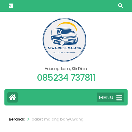
Lompat
ke
konten
(Tekan
Enter)
Hubungi kami, Klik Disini
085234 737811
MENU
>
Beranda
paket malang banyuwangi