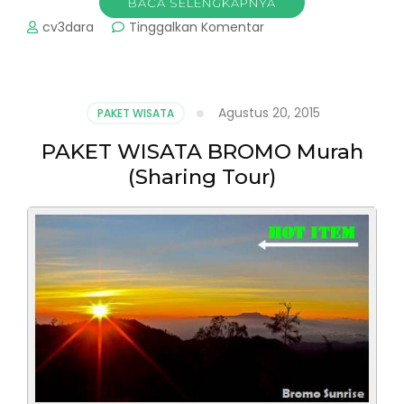
BACA SELENGKAPNYA
pada
cv3dara
Tinggalkan Komentar
Paket
Wisata
Pulau
Merah
Agustus 20, 2015
PAKET WISATA
Banyuwangi
PAKET WISATA BROMO Murah
(Sharing Tour)