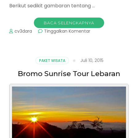
Berikut sedikit gambaran tentang …
BACA SELENGKAPNYA
pada
cv3dara
Tinggalkan Komentar
Paket
Wisata
Banyuwangi
(Teluk
Juli 10, 2015
PAKET WISATA
Ijo-
Pulau
Bromo Sunrise Tour Lebaran
Merah-
Kawah
Ijen)