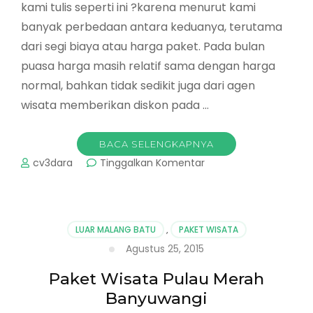
kami tulis seperti ini ?karena menurut kami
banyak perbedaan antara keduanya, terutama
dari segi biaya atau harga paket. Pada bulan
puasa harga masih relatif sama dengan harga
normal, bahkan tidak sedikit juga dari agen
wisata memberikan diskon pada …
BACA SELENGKAPNYA
pada
cv3dara
Tinggalkan Komentar
Paket
Bromo
Sunrise
Puasa
LUAR MALANG BATU
,
PAKET WISATA
VS
Agustus 25, 2015
Lebaran
Paket Wisata Pulau Merah
Banyuwangi