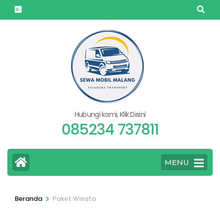
Lompat
ke
konten
(Tekan
Enter)
Hubungi kami, Klik Disini
085234 737811
MENU
>
Beranda
Paket Wisata