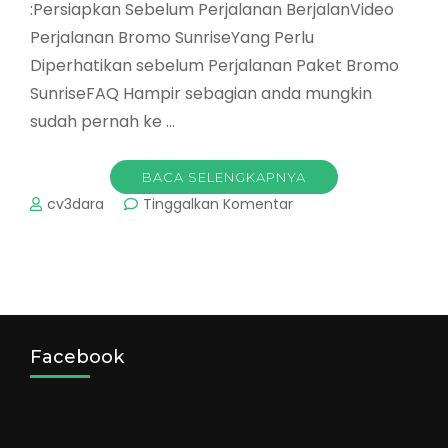
:Persiapkan Sebelum Perjalanan BerjalanVideo
Perjalanan Bromo SunriseYang Perlu
Diperhatikan sebelum Perjalanan Paket Bromo
SunriseFAQ Hampir sebagian anda mungkin
sudah pernah ke …
BACA SELENGKAPNYA
pada
cv3dara
Tinggalkan Komentar
Paket
Bromo
Sunrise
di
Malam
Tahun
Baru
Facebook