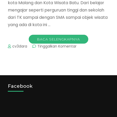
kota Malang dan Kota Wisata Batu. Dari belajar
mengajar seperti perguruan tinggi dan sekolah
dari TK sampai dengan SMA sampai objek wisata
yang ada di kota ini …
BACA SELENGKAPNYA
pada
cv3dara
Tinggalkan Komentar
Objek
wisata
di
Malang
Batu
Tutup
Karena
Facebook
Corona