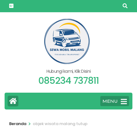
Lompat
ke
konten
(Tekan
Enter)
Hubungi kami, Klik Disini
085234 737811
MENU
>
Beranda
objek wisata malang tutup