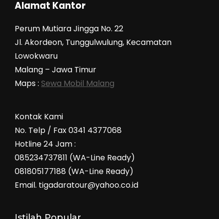
Alamat Kantor
Perum Mutiara Jingga No. 22
Jl. Akordeon, Tunggulwulung, Kecamatan
Lowokwaru
Malang – Jawa Timur
Maps :
Sewa Mobil Malang
Kontak Kami
No. Telp / Fax 0341 4377068
Hotline 24 Jam :
085234737811 (WA-Line Ready)
081805177188 (WA-Line Ready)
Email. tigadaratour@yahoo.co.id
Istilah Popular