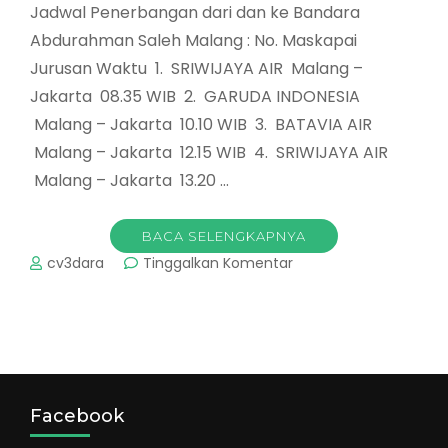
Jadwal Penerbangan dari dan ke Bandara
Abdurahman Saleh Malang : No. Maskapai
Jurusan Waktu 1. SRIWIJAYA AIR Malang –
Jakarta 08.35 WIB 2. GARUDA INDONESIA
Malang – Jakarta 10.10 WIB 3. BATAVIA AIR
Malang – Jakarta 12.15 WIB 4. SRIWIJAYA AIR
Malang – Jakarta 13.20 …
BACA SELENGKAPNYA
pada
cv3dara
Tinggalkan Komentar
Jadwal
Pesawat
dan
Kereta
Api
di
Malang
Facebook