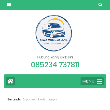
Lompat
ke
konten
(Tekan
Enter)
Hubungi kami, Klik Disini
085234 737811
MENU
>
Beranda
jadwal kedatangan