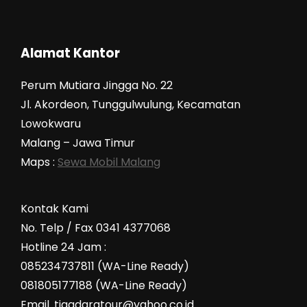
Alamat Kantor
Perum Mutiara Jingga No. 22
Jl. Akordeon, Tunggulwulung, Kecamatan
Lowokwaru
Malang – Jawa Timur
Maps :
Sewa Mobil Malang
Kontak Kami
No. Telp / Fax 0341 4377068
Hotline 24 Jam :
085234737811 (WA-Line Ready)
081805177188 (WA-Line Ready)
Email. tigadaratour@yahoo.co.id