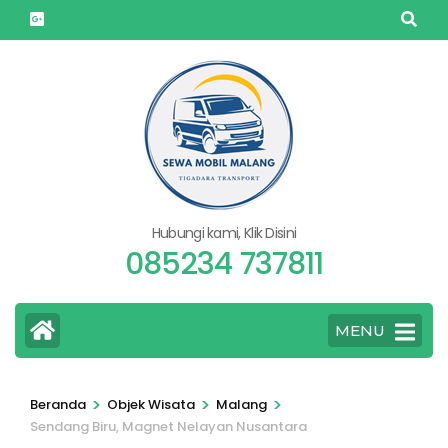
Lompat
ke
konten
(Tekan
Enter)
Hubungi kami, Klik Disini
085234 737811
MENU
>
>
>
Beranda
Objek Wisata
Malang
Sendang Biru, Magnet Nelayan Nusantara