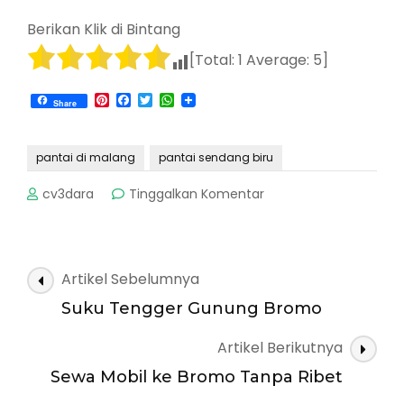
Berikan Klik di Bintang
[Total:
1
Average:
5
]
Pinterest
Facebook
Twitter
WhatsApp
Share
pantai di malang
pantai sendang biru
pada
cv3dara
Tinggalkan Komentar
Sendang
Biru,
Magnet
Nelayan
Navigasi
Artikel Sebelumnya
Nusantara
Artikel
Suku Tengger Gunung Bromo
Artikel Berikutnya
Sewa Mobil ke Bromo Tanpa Ribet