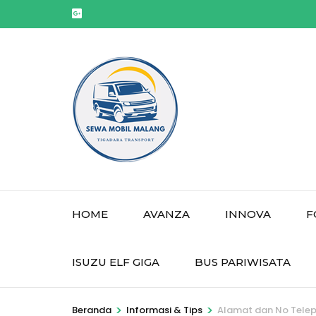
Lompat
ke
konten
(Tekan
Enter)
HOME
AVANZA
INNOVA
F
ISUZU ELF GIGA
BUS PARIWISATA
>
>
Beranda
Informasi & Tips
Alamat dan No Telep