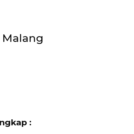
i Malang
engkap :