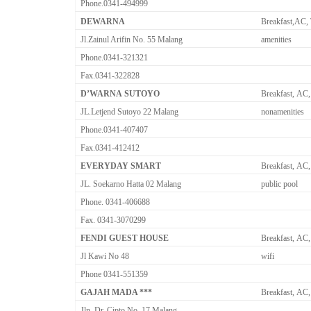
Phone.0341-494999
DEWARNA
Breakfast,AC, 
Jl.Zainul Arifin No. 55 Malang
amenities
Phone.0341-321321
Fax.0341-322828
D’WARNA SUTOYO
Breakfast, AC,
JL.Letjend Sutoyo 22 Malang
nonamenities
Phone.0341-407407
Fax.0341-412412
EVERYDAY SMART
Breakfast, AC,
JL. Soekarno Hatta 02 Malang
public pool
Phone. 0341-406688
Fax. 0341-3070299
FENDI GUEST HOUSE
Breakfast, AC,
Jl Kawi No 48
wifi
Phone 0341-551359
GAJAH MADA ***
Breakfast, AC,
Jln. Dr. Cipto No. 17 Malang