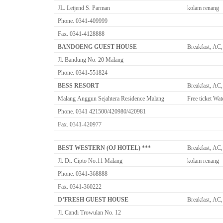
JL. Letjend S. Parman
kolam renang
Phone. 0341-409999
Fax. 0341-4128888
BANDOENG GUEST HOUSE
Breakfast, AC,
Jl. Bandung No. 20 Malang
Phone. 0341-551824
BESS RESORT
Breakfast, AC,
Malang Anggun Sejahtera Residence Malang
Free ticket Wat
Phone. 0341 421500/420980/420981
Fax. 0341-420977
BEST WESTERN (OJ HOTEL) ***
Breakfast, AC,
Jl. Dr. Cipto No.11 Malang
kolam renang
Phone. 0341-368888
Fax. 0341-360222
D’FRESH GUEST HOUSE
Breakfast, AC,
Jl. Candi Trowulan No. 12