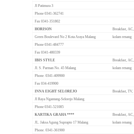
Jl Patimura 3
Phone 0341-362741
Fax 0341-351802
HORISON
Breakfast, AC,
Green Boulevard No 2 Kota Araya Malang
kolam renang
Phone 0341-484777
Fax 0341-480339
IBIS STYLE
Breakfast, AC,
Jl. S. Parman No. 45 Malang
kolam renang
Phone. 0341-409900
Fax 034-419900
INNA EIGHT SELOREJO
Breakfast, TV,
Jl Raya Ngantang-Selorejo Malang
Phone 0341-521085
KARTIKA GRAHA ****
Breakfast, AC,
JL. Jaksa Agung Suprapto 17 Malang
kolam renang
Phone. 0341-361900