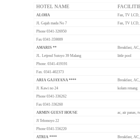
HOTEL NAME
FACILITI
ALOHA
Fan, TV LCD, 
JL Gajah mada No 7
Fan, TV LCD, 
Phone 0341-326950
Fax 0341-359009
AMARIS **
Breakfast, AC,
JL. Letjend Sutoyo 39 Malang
little pool
Phone. 0341-419191
Fax. 0341-402373
ARIA GAJAYANA ****
Breakfast, AC,
Jl. Kawi no 24
kolam renang
Phone 0341-336262
Fax 0341-336260
ARMIN GUEST HOUSE
ac, air panas, t
Jl Telomoyo 22
Phone 0341-556220
ATRIA ****
Breakfast, AC,