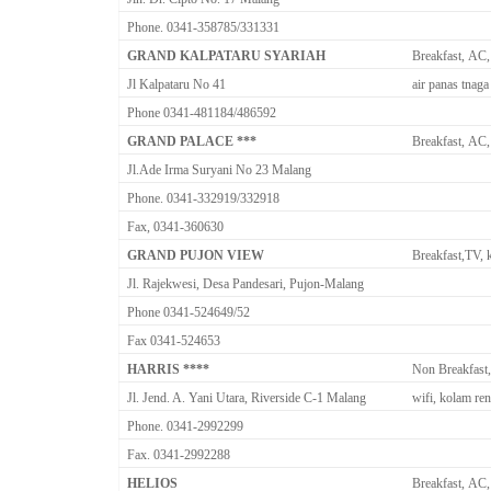
Phone. 0341-358785/331331
GRAND KALPATARU SYARIAH
Breakfast, AC,
Jl Kalpataru No 41
air panas tnag
Phone 0341-481184/486592
GRAND PALACE ***
Breakfast, AC,
Jl.Ade Irma Suryani No 23 Malang
Phone. 0341-332919/332918
Fax, 0341-360630
GRAND PUJON VIEW
Breakfast,TV, 
Jl. Rajekwesi, Desa Pandesari, Pujon-Malang
Phone 0341-524649/52
Fax 0341-524653
HARRIS ****
Non Breakfast
Jl. Jend. A. Yani Utara, Riverside C-1 Malang
wifi, kolam re
Phone. 0341-2992299
Fax. 0341-2992288
HELIOS
Breakfast, AC,