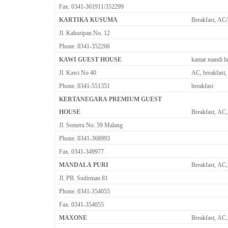
Fax. 0341-361911/352299
KARTIKA KUSUMA
Breakfast, AC/
Jl. Kahuripan No. 12
Phone. 0341-352266
KAWI GUEST HOUSE
kamar mandi lu
Jl. Kawi No 40
AC, breakfast,
Phone. 0341-551351
breakfast
KERTANEGARA PREMIUM GUEST
HOUSE
Breakfast, AC,
Jl. Semeru No. 59 Malang
Phone. 0341-368993
Fax. 0341-349977
MANDALA PURI
Breakfast, AC,
Jl. PB. Sudirman 81
Phone. 0341-354055
Fax. 0341-354055
MAXONE
Breakfast, AC,