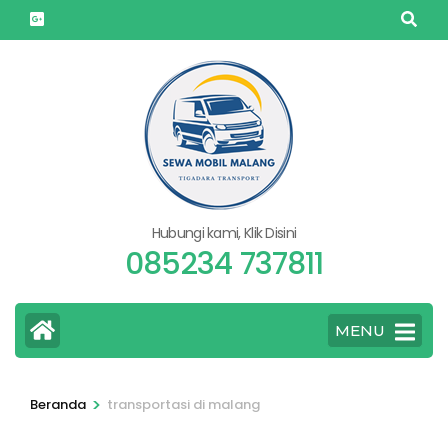
Lompat
ke
konten
(Tekan
Enter)
Hubungi kami, Klik Disini
085234 737811
MENU
>
Beranda
transportasi di malang