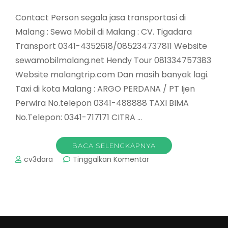
Contact Person segala jasa transportasi di
Malang : Sewa Mobil di Malang : CV. Tigadara
Transport 0341-4352618/085234737811 Website
sewamobilmalang.net Hendy Tour 081334757383
Website malangtrip.com Dan masih banyak lagi.
Taxi di kota Malang : ARGO PERDANA / PT Ijen
Perwira No.telepon 0341-488888 TAXI BIMA
No.Telepon: 0341-717171 CITRA …
BACA SELENGKAPNYA
pada
cv3dara
Tinggalkan Komentar
Jasa
Transportasi
di
Malang