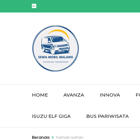
Lompat
ke
konten
(Tekan
Enter)
HOME
AVANZA
INNOVA
F
ISUZU ELF GIGA
BUS PARIWISATA
>
Beranda
taman safari