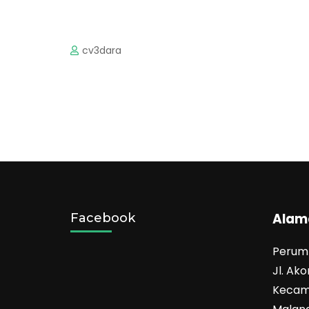
cv3dara
Alam
Facebook
Perum 
Jl. Ak
Kecam