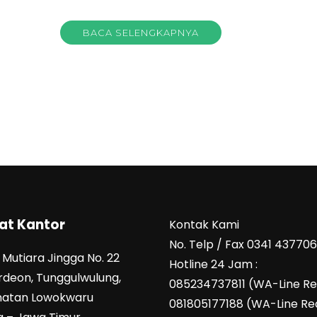
BACA SELENGKAPNYA
at Kantor
Kontak Kami
No. Telp / Fax 0341 43770
Mutiara Jingga No. 22
Hotline 24 Jam :
ordeon, Tunggulwulung,
085234737811 (WA-Line R
atan Lowokwaru
081805177188 (WA-Line Re