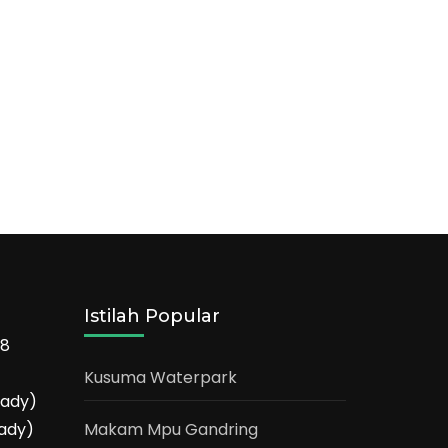
Istilah Popular
68
Kusuma Waterpark
eady)
ady)
Makam Mpu Gandring