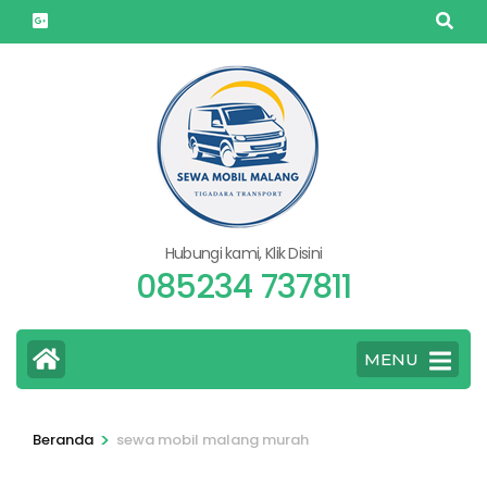
Lompat
ke
konten
(Tekan
Enter)
Hubungi kami, Klik Disini
085234 737811
MENU
>
Beranda
sewa mobil malang murah