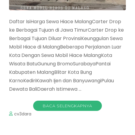
Daftar IsiHarga Sewa Hiace MalangCarter Drop
ke Berbagai Tujuan di Jawa TimurCarter Drop ke
Berbagai Tujuan Diluar ProvinsiKeunggulan Sewa
Mobil Hiace di MalangBeberapa Perjalanan Luar
Kota Dengan Sewa Mobil Hiace MalangKota
Wisata BatuGunung BromoSurabayaPantai
Kabupaten MalangBlitar Kota Bung
KarnoKediriKawah Ijen dan BanyuwangiPulau
Dewata BaliDaerah Istimewa …
BACA SELENGKAPNYA
cv3dara