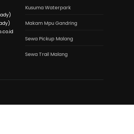
Kusuma Waterpark
eady)
ady)
Makam Mpu Gandring
.co.id
Sewa Pickup Malang
Sewa Trail Malang