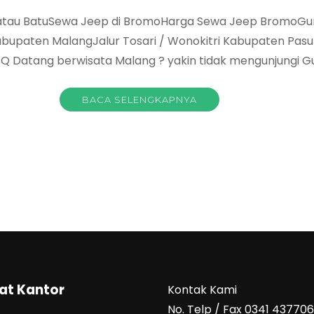
ng atau BatuSewa Jeep di BromoHarga Sewa Jeep Bromo
Kabupaten MalangJalur Tosari / Wonokitri Kabupaten Pa
Q Datang berwisata Malang ? yakin tidak mengunjungi G
BACA SELENGKAPNYA
at Kantor
Kontak Kami
No. Telp / Fax 0341 43770