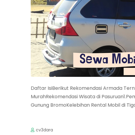
Daftar IsiBerikut Rekomendasi Armada Ter
MurahRekomendasi Wisata di Pasuruan1.Peman
Gunung BromoKelebihan Rental Mobil di Ti
cv3dara