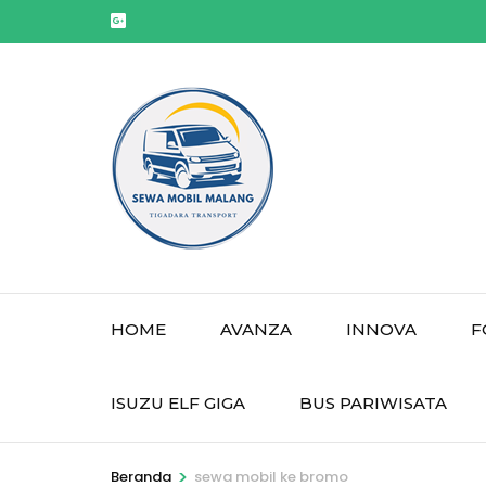
Lompat
ke
konten
(Tekan
Enter)
HOME
AVANZA
INNOVA
F
ISUZU ELF GIGA
BUS PARIWISATA
>
Beranda
sewa mobil ke bromo