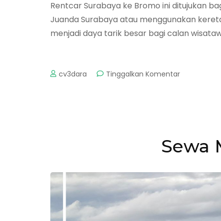
Rentcar Surabaya ke Bromo ini ditujukan 
Juanda Surabaya atau menggunakan kereta a
menjadi daya tarik besar bagi calan wisat
pada
cv3dara
Tinggalkan Komentar
Rentcar
Surabaya
ke
Bromo
Sewa 