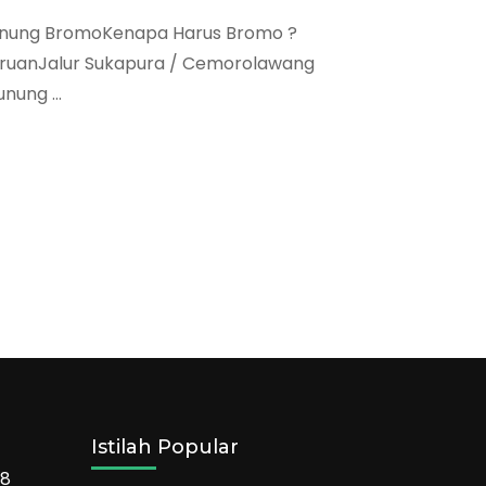
Gunung BromoKenapa Harus Bromo ?
suruanJalur Sukapura / Cemorolawang
unung …
Istilah Popular
68