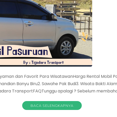
nyaman dan Favorit Para WisatawanHarga Rental Mobil P
dian Banyu Biru2. Sawahe Pak Budi3. Wisata Bakti Alam4
gadara TransportFAQTunggu apalagi ? Sebelum membahas
BACA SELENGKAPNYA