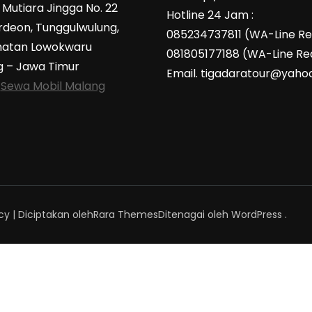
Mutiara Jingga No. 22
Hotline 24 Jam :
ordeon, Tunggulwulung,
085234737811 (WA-Line R
atan Lowokwaru
081805177188 (WA-Line Re
 – Jawa Timur
Email. tigadaratour@yahoo
:
Sewa Mobil Malang
y | Diciptakan oleh
Rara Themes
Ditenagai oleh
WordPress
.