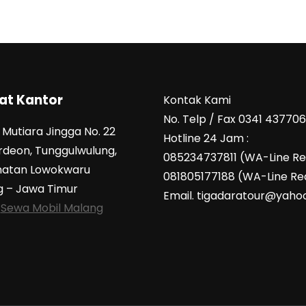
at Kantor
Kontak Kami
No. Telp / Fax 0341 43770
Mutiara Jingga No. 22
Hotline 24 Jam :
ordeon, Tunggulwulung,
085234737811 (WA-Line R
atan Lowokwaru
081805177188 (WA-Line Re
 – Jawa Timur
Email. tigadaratour@yahoo
:
Sewa Mobil Malang