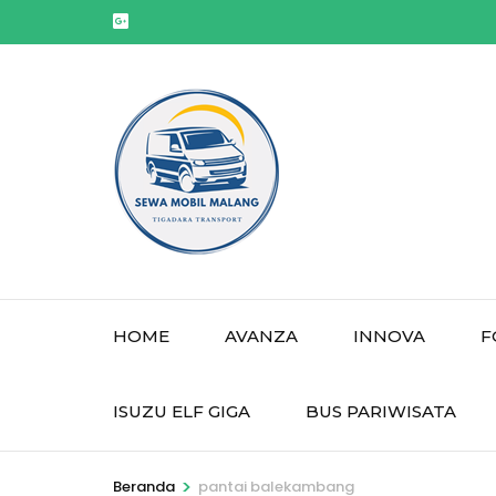
Lompat
ke
konten
(Tekan
Enter)
HOME
AVANZA
INNOVA
F
ISUZU ELF GIGA
BUS PARIWISATA
>
Beranda
pantai balekambang