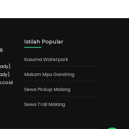
Istilah Popular
68
Kusuma Waterpark
eady)
ady)
Makam Mpu Gandring
.co.id
Sewa Pickup Malang
Sewa Trail Malang