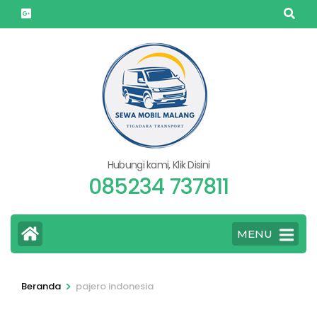
Lompat
ke
konten
(Tekan
Enter)
Hubungi kami, Klik Disini
085234 737811
MENU
>
Beranda
pajero indonesia