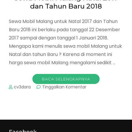
&
dan Tahun Baru 2018
Tahun
Baru
Sewa Mobil Malang untuk Natal 2017 dan Tahun
Baru 2018 ini berlaku pada tanggal 22 Desember
2017 sampai dengan tanggal 1 Januari 2018.
Mengapa kami menulis sewa mobil Malang untuk
Natal dan tahun Baru ? Karena di moment ini
harga sewa mobil Malang mengalami sedikit …
BACA SELENGKAPNYA
pada
cv3dara
Tinggalkan Komentar
Sewa
Mobil
Malang
Natal
2017
dan
Tahun