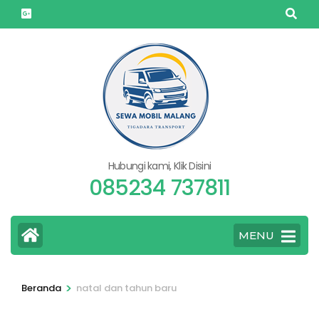
Lompat
ke
konten
(Tekan
Enter)
Hubungi kami, Klik Disini
085234 737811
MENU
>
Beranda
natal dan tahun baru