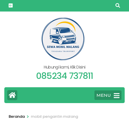
Lompat
ke
konten
(Tekan
Enter)
Hubungi kami, Klik Disini
085234 737811
MENU
>
Beranda
mobil pengantin malang