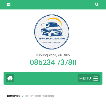
Lompat
ke
konten
(Tekan
Enter)
Hubungi kami, Klik Disini
085234 737811
MENU
>
Beranda
iskrim oen malang