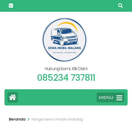
Lompat
ke
konten
(Tekan
Enter)
Hubungi kami, Klik Disini
085234 737811
MENU
>
Beranda
harga sewa mobil malang