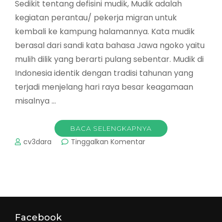
Sedikit tentang defisini mudik, Mudik adalah
kegiatan perantau/ pekerja migran untuk
kembali ke kampung halamannya. Kata mudik
berasal dari sandi kata bahasa Jawa ngoko yaitu
mulih dilik yang berarti pulang sebentar. Mudik di
Indonesia identik dengan tradisi tahunan yang
terjadi menjelang hari raya besar keagamaan
misalnya …
BACA SELENGKAPNYA
pada
cv3dara
Tinggalkan Komentar
Tradisi
Mudik
di
Malang
[Harga
Sewa
Mobil]
Facebook