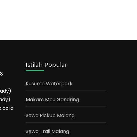
Istilah Popular
68
Kusuma Waterpark
eady)
ady)
Makam Mpu Gandring
.co.id
Sewa Pickup Malang
Sewa Trail Malang