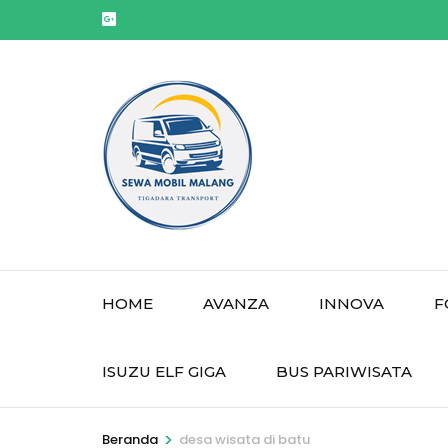
Lompat
ke
konten
(Tekan
Enter)
HOME
AVANZA
INNOVA
F
ISUZU ELF GIGA
BUS PARIWISATA
>
Beranda
desa wisata di batu