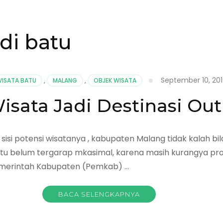
di batu
September 10, 20
ISATA BATU
,
MALANG
,
OBJEK WISATA
Wisata Jadi Destinasi O
i sisi potensi wisatanya , kabupaten Malang tidak kalah b
si itu belum tergarap mkasimal, karena masih kurangya pr
emerintah Kabupaten (Pemkab) …
BACA SELENGKAPNYA