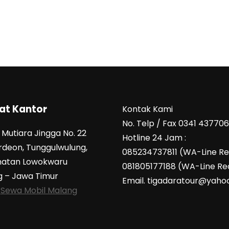
at Kantor
Kontak Kami
No. Telp / Fax 0341 43770
Mutiara Jingga No. 22
Hotline 24 Jam :
ordeon, Tunggulwulung,
085234737811 (WA-Line R
atan Lowokwaru
081805177188 (WA-Line Re
 – Jawa Timur
Email. tigadaratour@yahoo
:
Sewa Mobil Malang