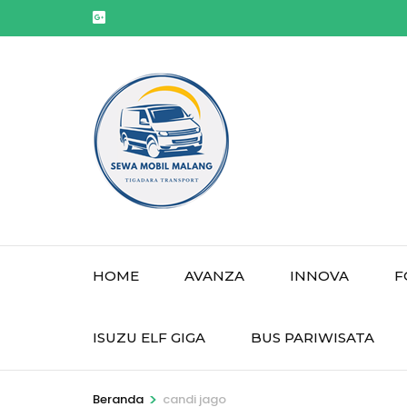
Lompat
ke
konten
(Tekan
Enter)
HOME
AVANZA
INNOVA
F
ISUZU ELF GIGA
BUS PARIWISATA
>
Beranda
candi jago