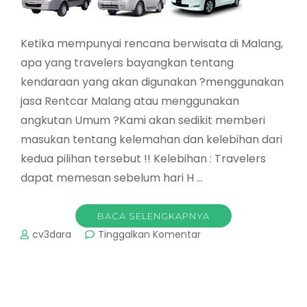
Ketika mempunyai rencana berwisata di Malang,
apa yang travelers bayangkan tentang
kendaraan yang akan digunakan ?menggunakan
jasa Rentcar Malang atau menggunakan
angkutan Umum ?Kami akan sedikit memberi
masukan tentang kelemahan dan kelebihan dari
kedua pilihan tersebut !! Kelebihan : Travelers
dapat memesan sebelum hari H …
BACA SELENGKAPNYA
pada
cv3dara
Tinggalkan Komentar
Berwisata
di
Malang,
Rentcar
atau