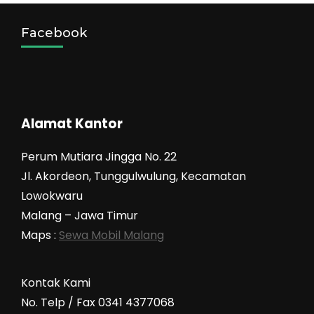
Angkutan
Umum
Facebook
?
Alamat Kantor
Perum Mutiara Jingga No. 22
Jl. Akordeon, Tunggulwulung, Kecamatan
Lowokwaru
Malang – Jawa Timur
Maps :
Sewa Mobil Malang
Kontak Kami
No. Telp / Fax 0341 4377068