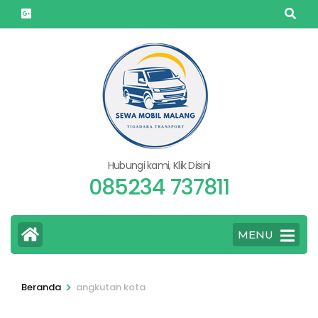
Lompat
ke
konten
(Tekan
Enter)
Hubungi kami, Klik Disini
085234 737811
MENU
>
Beranda
angkutan kota