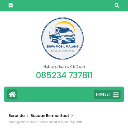
Lompat
ke
konten
(Tekan
Enter)
Hubungi kami, Klik Disini
085234 737811
MENU
>
>
Beranda
Bacaan Bermanfaat
Mengantisipasi Berkendara Saat Mudik