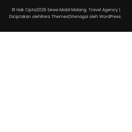
© Hak Cipta2026
Sewa Mobil Malang
.
Travel Agency |
Diciptakan oleh
Rara Themes
Ditenagai oleh
WordPress
.