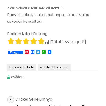
Ada wisata kuliner di Batu ?
Banyak sekali, silakan hubungi cs kami walau
sekedar konsultasi.
Berikan Klik di Bintang
[Total:
1
Average:
5
]
Pinterest
Facebook
Twitter
WhatsApp
Share
kota wisata batu
wisata di kota batu
cv3dara
Navigasi
Artikel Sebelumnya
Artikel