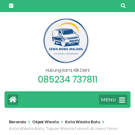
Lompat
ke
konten
(Tekan
Enter)
Hubungi kami, Klik Disini
085234 737811
MENU
>
>
>
Beranda
Objek Wisata
Kota Wisata Batu
Kota Wisata Batu, Tujuan Wisata Favorit di Jawa Timur